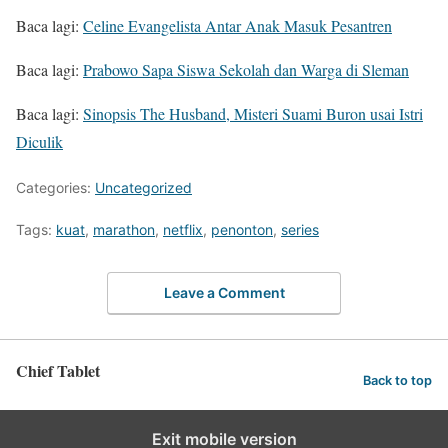
Baca lagi:
Celine Evangelista Antar Anak Masuk Pesantren
Baca lagi:
Prabowo Sapa Siswa Sekolah dan Warga di Sleman
Baca lagi:
Sinopsis The Husband, Misteri Suami Buron usai Istri
Diculik
Categories:
Uncategorized
Tags:
kuat
,
marathon
,
netflix
,
penonton
,
series
Leave a Comment
Chief Tablet
Back to top
Exit mobile version